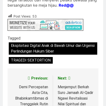
bersangkutan ke meja hijau.
Red@@
Post Views:
53
Tagged:
Eksploitasi Digital Anak di Bawah Umur dan Urgensi
Perlindungan Hukum Siber
TRAGEDI SEXTORTION
Previous:
Next:
Navigasi
pos
Demi Percepatan
Menjemput Berkah
Asta Cita,
Suro Jamaah Al-Qadir
Bhabinkamtibmas di
Ngawi Revitalisasi
Trenggalek Rutin
Nilai Spiritual dan