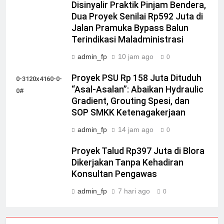
Disinyalir Praktik Pinjam Bendera,
Dua Proyek Senilai Rp592 Juta di
Jalan Pramuka Bypass Balun
Terindikasi Maladministrasi
admin_fp
10 jam ago
0
Proyek PSU Rp 158 Juta Dituduh
0-3120x4160-0-
“Asal-Asalan”: Abaikan Hydraulic
0#
Gradient, Grouting Spesi, dan
SOP SMKK Ketenagakerjaan
admin_fp
14 jam ago
0
Proyek Talud Rp397 Juta di Blora
Dikerjakan Tanpa Kehadiran
Konsultan Pengawas
admin_fp
7 hari ago
0