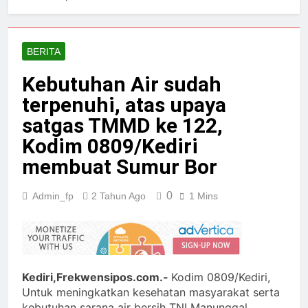
BERITA
Kebutuhan Air sudah
terpenuhi, atas upaya
satgas TMMD ke 122,
Kodim 0809/Kediri
membuat Sumur Bor
0
Admin_fp
2 Tahun Ago
1 Mins
Kediri,Frekwensipos.com.-
Kodim 0809/Kediri,
Untuk meningkatkan kesehatan masyarakat serta
kebutuhan sarana air bersih TNI Manunggal