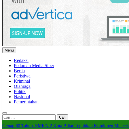
Menu
Redaksi
Pedoman Media Siber
Berita
Peristiwa
Kriminal
Olahraga
Politik
Nasional
Pemerintahan
Cari
untuk:
Genap 60 Tahun, SMKN 2 Kota Blitar Teguhkan Komitmen Menceta