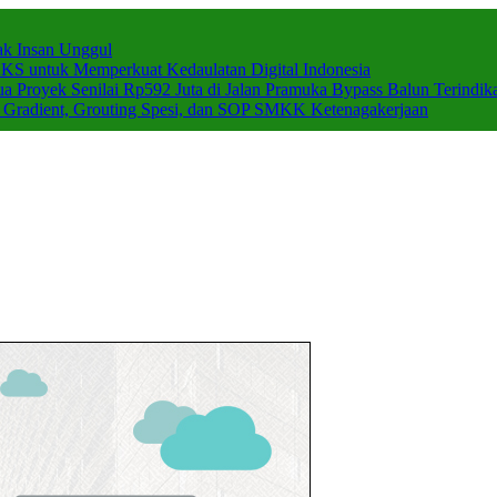
k Insan Unggul
 untuk Memperkuat Kedaulatan Digital Indonesia
a Proyek Senilai Rp592 Juta di Jalan Pramuka Bypass Balun Terindika
c Gradient, Grouting Spesi, dan SOP SMKK Ketenagakerjaan