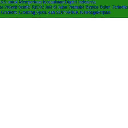
 untuk Memperkuat Kedaulatan Digital Indonesia
a Proyek Senilai Rp592 Juta di Jalan Pramuka Bypass Balun Terindika
c Gradient, Grouting Spesi, dan SOP SMKK Ketenagakerjaan