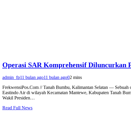
Operasi SAR Komprehensif Diluncurkan P
admin_fp
11 bulan ago
11 bulan ago
0
2 mins
FrekwensiPos.Com // Tanah Bumbu, Kalimantan Selatan — Sebuah oper
Eastindo Air di wilayah Kecamatan Mantewe, Kabupaten Tanah Bumbu,
Wakil Presiden…
Read Full News