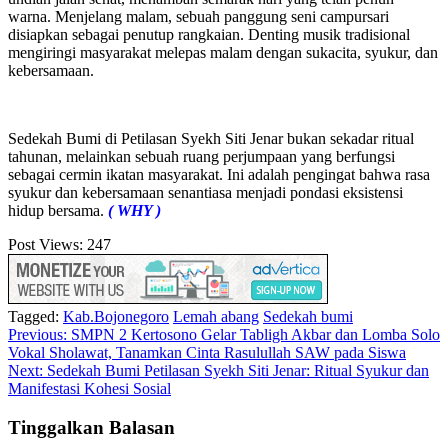
warna. Menjelang malam, sebuah panggung seni campursari
disiapkan sebagai penutup rangkaian. Denting musik tradisional
mengiringi masyarakat melepas malam dengan sukacita, syukur, dan
kebersamaan.
Sedekah Bumi di Petilasan Syekh Siti Jenar bukan sekadar ritual
tahunan, melainkan sebuah ruang perjumpaan yang berfungsi
sebagai cermin ikatan masyarakat. Ini adalah pengingat bahwa rasa
syukur dan kebersamaan senantiasa menjadi pondasi eksistensi
hidup bersama.
( WHY )
Post Views:
247
Tagged:
Kab.Bojonegoro
Lemah abang
Sedekah bumi
Navigasi
Previous:
SMPN 2 Kertosono Gelar Tabligh Akbar dan Lomba Solo
Vokal Sholawat, Tanamkan Cinta Rasulullah SAW pada Siswa
pos
Next:
Sedekah Bumi Petilasan Syekh Siti Jenar: Ritual Syukur dan
Manifestasi Kohesi Sosial
Tinggalkan Balasan