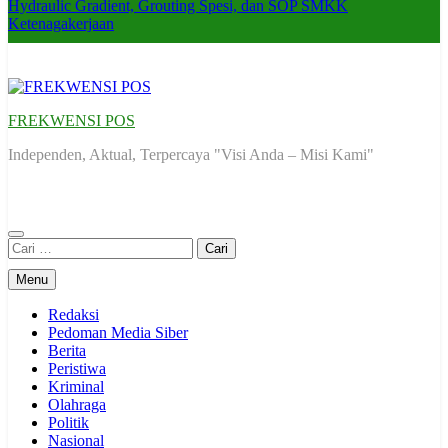
Hydraulic Gradient, Grouting Spesi, dan SOP SMKK
Ketenagakerjaan
FREKWENSI POS
Independen, Aktual, Terpercaya "Visi Anda – Misi Kami"
Cari
untuk:
Menu
Redaksi
Pedoman Media Siber
Berita
Peristiwa
Kriminal
Olahraga
Politik
Nasional