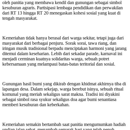
oleh panitia yang membawa kendil dan gunungan sebagai simbol
kesuburan agraris. Partisipasi lembaga pendidikan dan perwakilan
dari RT 13 hingga RT 20 menegaskan kohesi sosial yang kuat di
tengah masyarakat.
Kemeriahan tidak hanya berasal dari warga sekitar, tetapi juga dari
masyarakat dari berbagai penjuru. Sorak sorai, tawa riang, dan
iringan musik tradisional berpadu menciptakan harmoni yang jarang
ditemui dalam keseharian. Lebih dari sekadar parade, karnaval ini
menjadi cerminan kuatnya solidaritas warga, sebuah potret
kebersamaan yang melampaui batas-batas teritorial dan sosial.
Gunungan hasil bumi yang dikirab dengan khidmat akhirnya tiba di
lapangan desa. Dalam sekejap, warga berebut isinya, sebuah ritual
komunal yang meriah sekaligus sarat makna. Tradisi ini diyakini
sebagai simbol rasa syukur sekaligus doa agar bumi senantiasa
memberi kesuburan dan keberkahan.
Kemeriahan semakin bertambah saat panitia mengumumkan hadiah
undian jalan sehat, menambah semarak hari yang telah penuh