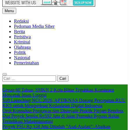
Menu
Redaksi
Pedoman Media Siber
Berita
Peristiwa
Kriminal
Olahraga
Politik
Nasional
Pemerintahan
Cari
untuk:
Genap 60 Tahun, SMKN 2 Kota Blitar Teguhkan Komitmen
Mencetak Insan Unggul
Soft Launching NCC 2026, APTIKNAS Dorong Percepatan RUU
KKS untuk Memperkuat Kedaulatan Digital Indonesia
Omit Konsultan Pengawas dan Disinyalir Praktik Pinjam Bendera,
Dua Proyek Senilai Rp592 Juta di Jalan Pramuka Bypass Balun
Terindikasi Maladministrasi
Proyek PSU Rp 158 Juta Dituduh “Asal-Asalan”: Abaikan