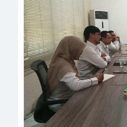
1 Minggu Ago
Tanpa Izin Penutupa
sebagai Pemenang T
1 Minggu Ago