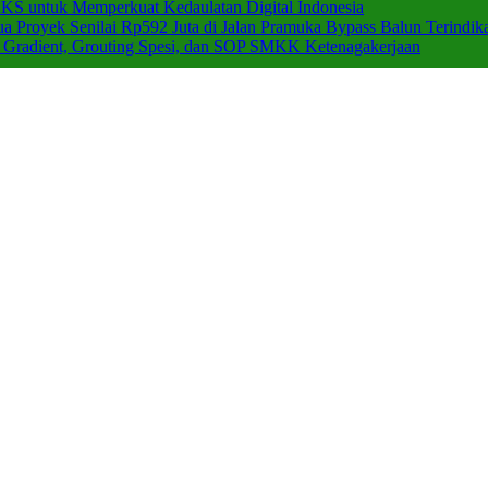
 untuk Memperkuat Kedaulatan Digital Indonesia
a Proyek Senilai Rp592 Juta di Jalan Pramuka Bypass Balun Terindika
c Gradient, Grouting Spesi, dan SOP SMKK Ketenagakerjaan