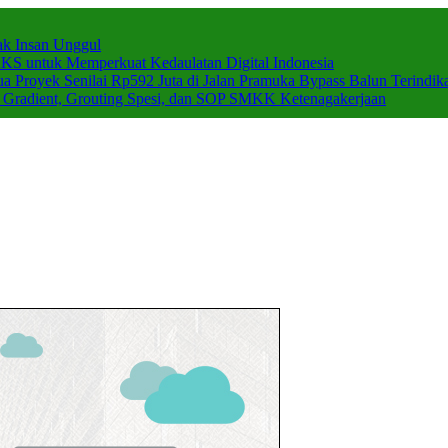
k Insan Unggul
 untuk Memperkuat Kedaulatan Digital Indonesia
a Proyek Senilai Rp592 Juta di Jalan Pramuka Bypass Balun Terindika
c Gradient, Grouting Spesi, dan SOP SMKK Ketenagakerjaan