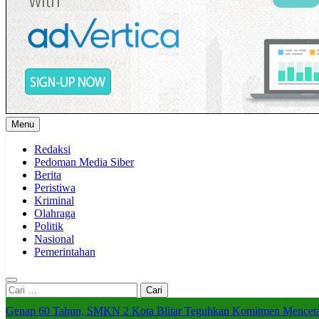
Menu
Redaksi
Pedoman Media Siber
Berita
Peristiwa
Kriminal
Olahraga
Politik
Nasional
Pemerintahan
Cari
untuk:
Genap 60 Tahun, SMKN 2 Kota Blitar Teguhkan Komitmen Menceta